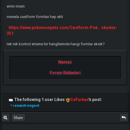
emin misin
mesela castform formları hep ekli
https://www.pokemonpets.com/Castform-Pok...okedex-
351
tek tek kontrol etsene bir hangilerinde hangi formlar eksik?
Namaz
Forum Rütbeleri
The following 1 user Likes
CeFurkan
's post:
•
renaistrongest
Share