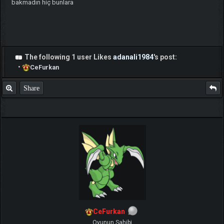
bakmadın hiç bunlara
The following 1 user Likes
adanali1984
's post:
•
CeFurkan
Share
CeFurkan
Oyunun Sahibi