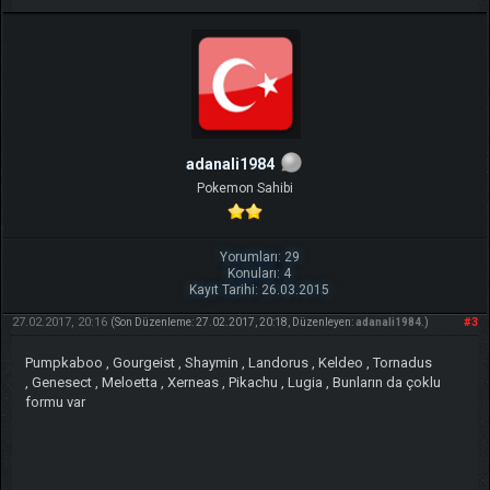
adanali1984
Pokemon Sahibi
Yorumları: 29
Konuları: 4
Kayıt Tarihi: 26.03.2015
27.02.2017, 20:16
#3
(Son Düzenleme: 27.02.2017, 20:18, Düzenleyen:
adanali1984
.)
Pumpkaboo , Gourgeist , Shaymin , Landorus , Keldeo , Tornadus
, Genesect , Meloetta , Xerneas , Pikachu , Lugia , Bunların da çoklu
formu var