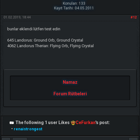
Konuları: 133
Kayıt Tarihi: 04.05.2011
01.02.2019, 18:44
#12
bunlar eklendi lütfen test edin
645 Landorus: Ground Orb, Ground Crystal
4062 Landorus Therian: Flying Orb, Flying Crystal
Namaz
Forum Rütbeleri
The following 1 user Likes
CeFurkan
's post:
•
renaistrongest