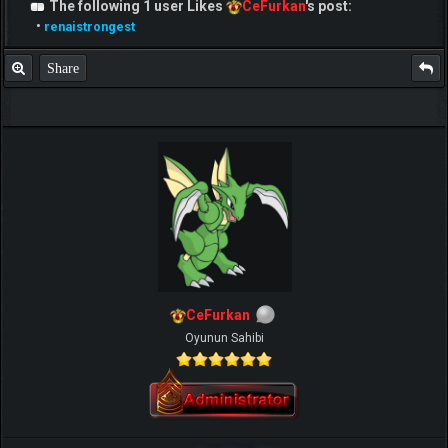
The following 1 user Likes
CeFurkan
's post:
•
renaistrongest
Share
CeFurkan
Oyunun Sahibi