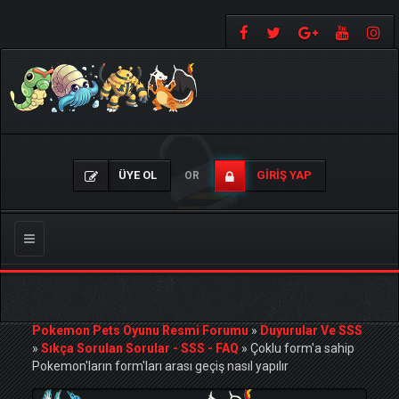
ÜYE OL
GIRIŞ YAP
OR
Gezinmeyi
Değiştir
Pokemon Pets Oyunu Resmi Forumu
»
Duyurular Ve SSS
»
Sıkça Sorulan Sorular - SSS - FAQ
»
Çoklu form'a sahip
Pokemon'ların form'ları arası geçiş nasıl yapılır