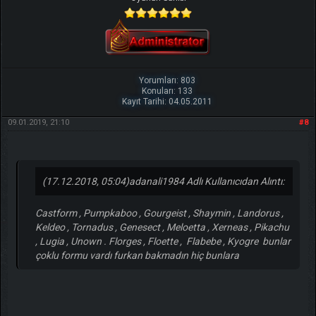
Yorumları: 803
Konuları: 133
Kayıt Tarihi: 04.05.2011
09.01.2019, 21:10
#8
(17.12.2018, 05:04)
adanali1984 Adlı Kullanıcıdan Alıntı:
Castform , Pumpkaboo , Gourgeist , Shaymin , Landorus ,
Keldeo , Tornadus , Genesect , Meloetta , Xerneas , Pikachu
, Lugia , Unown . Florges , Floette , Flabebe , Kyogre bunlar
çoklu formu vardı furkan bakmadın hiç bunlara