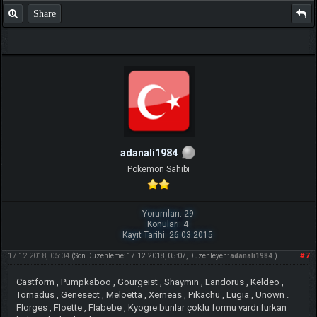
Share
adanali1984
Pokemon Sahibi
Yorumları: 29
Konuları: 4
Kayıt Tarihi: 26.03.2015
17.12.2018, 05:04
#7
(Son Düzenleme: 17.12.2018, 05:07, Düzenleyen:
adanali1984
.)
Castform , Pumpkaboo , Gourgeist , Shaymin , Landorus , Keldeo ,
Tornadus , Genesect , Meloetta , Xerneas , Pikachu , Lugia , Unown .
Florges , Floette , Flabebe , Kyogre bunlar çoklu formu vardı furkan