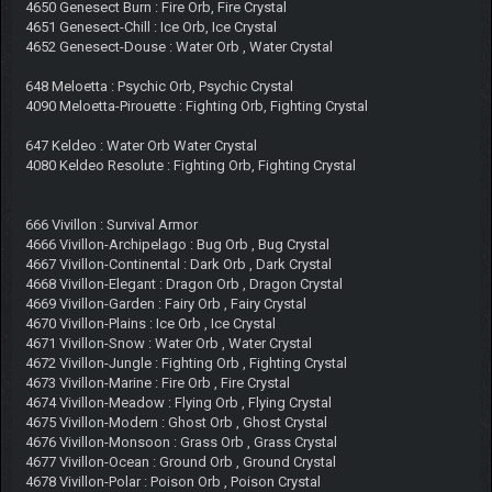
4650 Genesect Burn : Fire Orb, Fire Crystal
4651 Genesect-Chill : Ice Orb, Ice Crystal
4652 Genesect-Douse : Water Orb , Water Crystal
648 Meloetta : Psychic Orb, Psychic Crystal
4090 Meloetta-Pirouette : Fighting Orb, Fighting Crystal
647 Keldeo : Water Orb Water Crystal
4080 Keldeo Resolute : Fighting Orb, Fighting Crystal
666 Vivillon : Survival Armor
4666 Vivillon-Archipelago : Bug Orb , Bug Crystal
4667 Vivillon-Continental : Dark Orb , Dark Crystal
4668 Vivillon-Elegant : Dragon Orb , Dragon Crystal
4669 Vivillon-Garden : Fairy Orb , Fairy Crystal
4670 Vivillon-Plains : Ice Orb , Ice Crystal
4671 Vivillon-Snow : Water Orb , Water Crystal
4672 Vivillon-Jungle : Fighting Orb , Fighting Crystal
4673 Vivillon-Marine : Fire Orb , Fire Crystal
4674 Vivillon-Meadow : Flying Orb , Flying Crystal
4675 Vivillon-Modern : Ghost Orb , Ghost Crystal
4676 Vivillon-Monsoon : Grass Orb , Grass Crystal
4677 Vivillon-Ocean : Ground Orb , Ground Crystal
4678 Vivillon-Polar : Poison Orb , Poison Crystal