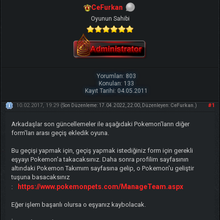
CeFurkan
Oyunun Sahibi
Yorumları: 803
Konuları: 133
Kayıt Tarihi: 04.05.2011
10.02.2017, 19:29
#1
(Son Düzenleme: 17.04.2022, 22:00, Düzenleyen:
CeFurkan
.)
Arkadaşlar son güncellemeler ile aşağıdaki Pokemon'ların diğer
form'ları arası geçiş ekledik oyuna.
Bu geçişi yapmak için, geçiş yapmak istediğiniz form için gerekli
eşyayı Pokemon'a takacaksınız. Daha sonra profilim sayfasının
altındaki Pokemon Takımım sayfasına gelip, o Pokemon'u geliştir
tuşuna basacaksınız
https://www.pokemonpets.com/ManageTeam.aspx
:
Eğer işlem başarılı olursa o eşyanız kaybolacak.