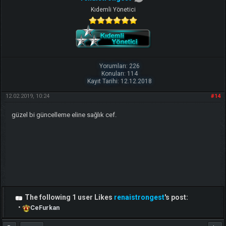
Kıdemli Yönetici
Yorumları: 226
Konuları: 114
Kayıt Tarihi: 12.12.2018
12.02.2019, 10:24
#14
güzel bi güncelleme eline sağlık cef.
The following 1 user Likes
renaistrongest
's post:
•
CeFurkan