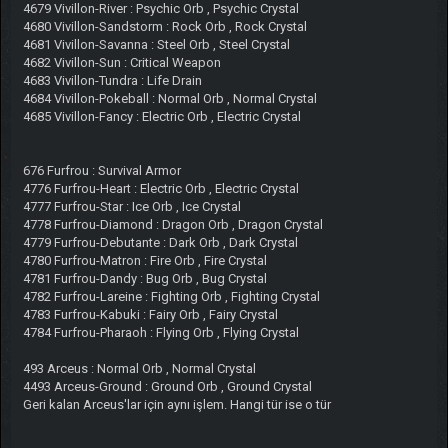
4679 Vivillon-River : Psychic Orb , Psychic Crystal
4680 Vivillon-Sandstorm : Rock Orb , Rock Crystal
4681 Vivillon-Savanna : Steel Orb , Steel Crystal
4682 Vivillon-Sun : Critical Weapon
4683 Vivillon-Tundra : Life Drain
4684 Vivillon-Pokeball : Normal Orb , Normal Crystal
4685 Vivillon-Fancy : Electric Orb , Electric Crystal
676 Furfrou : Survival Armor
4776 Furfrou-Heart : Electric Orb , Electric Crystal
4777 Furfrou-Star : Ice Orb , Ice Crystal
4778 Furfrou-Diamond : Dragon Orb , Dragon Crystal
4779 Furfrou-Debutante : Dark Orb , Dark Crystal
4780 Furfrou-Matron : Fire Orb , Fire Crystal
4781 Furfrou-Dandy : Bug Orb , Bug Crystal
4782 Furfrou-Lareine : Fighting Orb , Fighting Crystal
4783 Furfrou-Kabuki : Fairy Orb , Fairy Crystal
4784 Furfrou-Pharaoh : Flying Orb , Flying Crystal
493 Arceus : Normal Orb , Normal Crystal
4493 Arceus-Ground : Ground Orb , Ground Crystal
Geri kalan Arceus'lar için aynı işlem. Hangi tür ise o tür