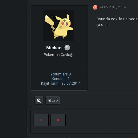
24.05.2015, 21:32
Oyunda çok fazla bedav
iyi olur .
Michael
Pokemon Çaylağı
Yorumları: 8
Konuları: 2
Kayıt Tarihi: 30.07.2014
Share