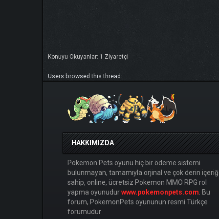
Konuyu Okuyanlar: 1 Ziyaretçi
Users browsed this thread:
HAKKIMIZDA
Pokemon Pets oyunu hiç bir ödeme sistemi
bulunmayan, tamamıyla orjinal ve çok derin içeri
sahip, online, ücretsiz Pokemon MMO RPG rol
yapma oyunudur
www.pokemonpets.com
. Bu
forum, PokemonPets oyununun resmi Türkçe
forumudur