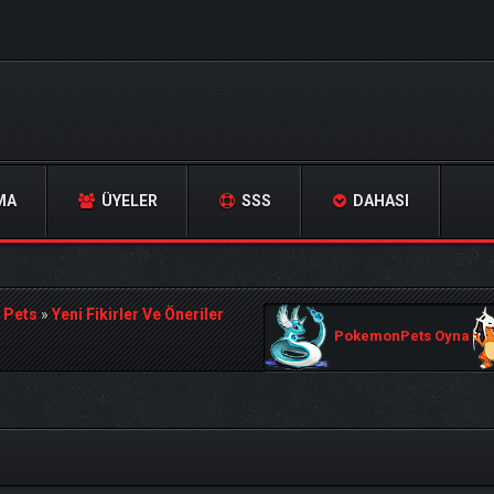
MA
ÜYELER
SSS
DAHASI
 Pets
»
Yeni Fikirler Ve Öneriler
PokemonPets Oyna