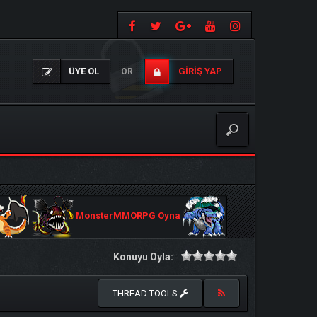
ÜYE OL
GIRIŞ YAP
OR
MonsterMMORPG Oyna
Konuyu Oyla:
THREAD TOOLS