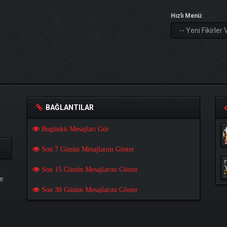
Hızlı Menü:
BAĞLANTILAR
Bugünkü Mesajları Gör
Son 7 Günün Mesajlarını Göster
Son 15 Günün Mesajlarını Göster
ğe
Son 30 Günün Mesajlarını Göster