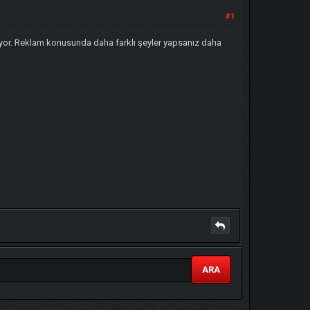
#1
yor. Reklam konusunda daha farklı şeyler yapsanız daha
ARA