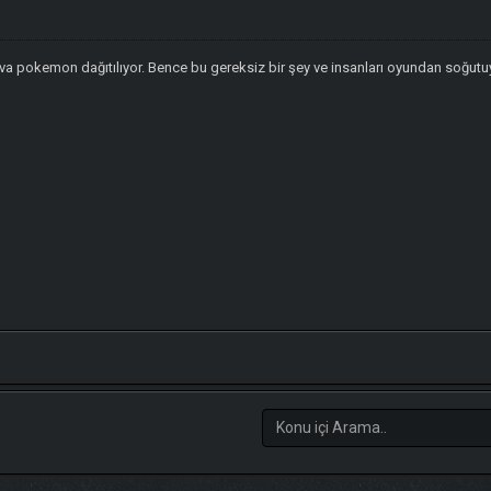
a pokemon dağıtılıyor. Bence bu gereksiz bir şey ve insanları oyundan soğutu