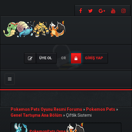
ÜYE OL
GIRIŞ YAP
OR
Gezinmeyi
Değiştir
Pokemon Pets Oyunu Resmi Forumu
»
Pokemon Pets
»
Genel Tartışma Ana Bölüm
»
Çiftlik Sistemi
PokemonPets Oyna