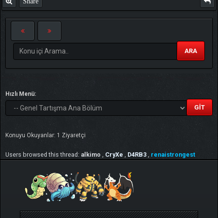
Share
ARA
Hızlı Menü:
Konuyu Okuyanlar: 1 Ziyaretçi
Users browsed this thread:
alkimo
,
CryXe
,
D4RB3
,
renaistrongest