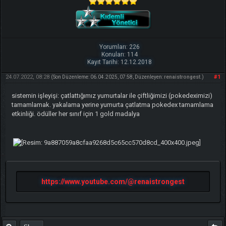
Yorumları: 226
Konuları: 114
Kayıt Tarihi: 12.12.2018
24.07.2022, 08:28
#1
(Son Düzenleme: 06.04.2025, 07:58, Düzenleyen:
renaistrongest
.)
sistemin işleyişi: çatlattığımız yumurtalar ile çiftliğimizi (pokedeximizi)
tamamlamak. yakalama yerine yumurta çatlatma pokedex tamamlama
etkinliği. ödüller her sınıf için 1 gold madalya
https://www.youtube.com/@renaistrongest