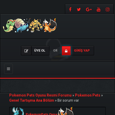
ÜYE OL
GIRIŞ YAP
OR
Gezinmeyi
Değiştir
Pokemon Pets Oyunu Resmi Forumu
»
Pokemon Pets
»
Genel Tartışma Ana Bölüm
»
Bir sorum var
PokemonPets Oyna