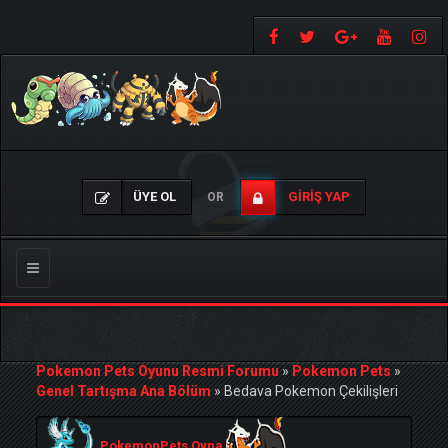
ÜYE OL
GIRIŞ YAP
OR
Gezinmeyi
Değiştir
Pokemon Pets Oyunu Resmi Forumu
»
Pokemon Pets
»
Genel Tartışma Ana Bölüm
»
Bedava Pokemon Çekilişleri
PokemonPets Oyna