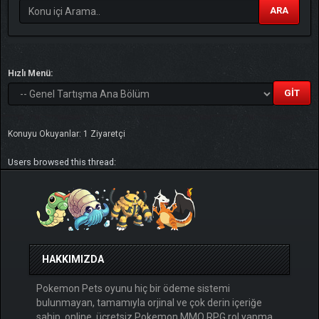
ARA
TIKLA
Benim ve diğer eğitmenlerin taktikleri için
Hızlı Menü:
Konuyu Okuyanlar: 1 Ziyaretçi
Users browsed this thread:
HAKKIMIZDA
Pokemon Pets oyunu hiç bir ödeme sistemi
bulunmayan, tamamıyla orjinal ve çok derin içeriğe
sahip, online, ücretsiz Pokemon MMO RPG rol yapma