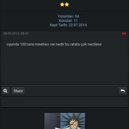
Yorumları: 54
Konuları: 11
Kayıt Tarihi: 22.07.2014
08.09.2014, 08:49
#6
oyunda 150 tane mewtwo var nedir bu ratata çok nerdese
Share