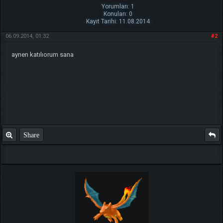
Yorumları: 1
Konuları: 0
Kayıt Tarihi: 11.08.2014
06.09.2014, 01:32
#2
aynen katılıorum sana
Share