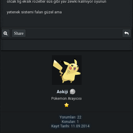
olcak lig eksik rozetler süs gibi yav zewki kalmıyor oyunun
yetenek sistemi falan güzel ama
Share
Aokiji
Pokemon Arayıcısı
Yorumları: 22
Konuları: 1
Kayıt Tarihi: 11.09.2014