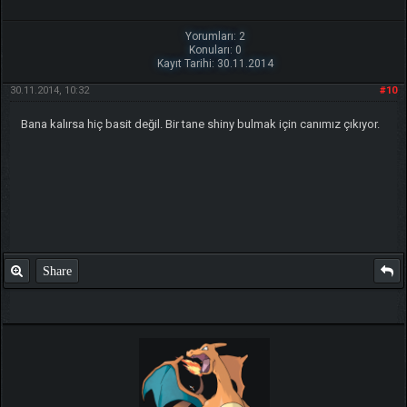
Yorumları: 2
Konuları: 0
Kayıt Tarihi: 30.11.2014
30.11.2014, 10:32
#10
Bana kalırsa hiç basit değil. Bir tane shiny bulmak için canımız çıkıyor.
Share