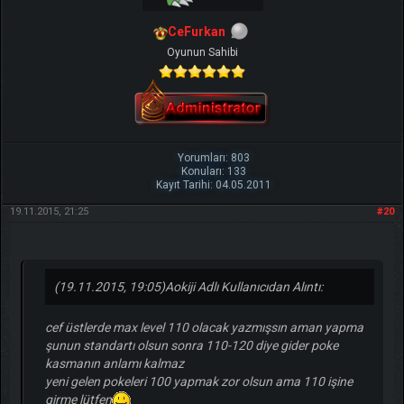
CeFurkan
Oyunun Sahibi
Yorumları: 803
Konuları: 133
Kayıt Tarihi: 04.05.2011
19.11.2015, 21:25
#20
(19.11.2015, 19:05)
Aokiji Adlı Kullanıcıdan Alıntı:
cef üstlerde max level 110 olacak yazmışsın aman yapma
şunun standartı olsun sonra 110-120 diye gider poke
kasmanın anlamı kalmaz
yeni gelen pokeleri 100 yapmak zor olsun ama 110 işine
girme lütfen