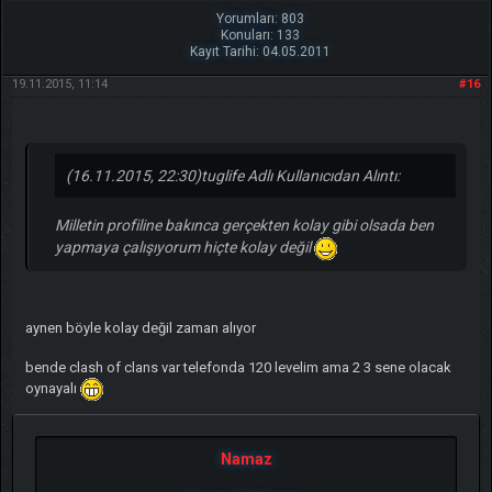
Yorumları: 803
Konuları: 133
Kayıt Tarihi: 04.05.2011
19.11.2015, 11:14
#16
(16.11.2015, 22:30)
tuglife Adlı Kullanıcıdan Alıntı:
Milletin profiline bakınca gerçekten kolay gibi olsada ben
yapmaya çalışıyorum hiçte kolay değil
aynen böyle kolay değil zaman alıyor
bende clash of clans var telefonda 120 levelim ama 2 3 sene olacak
oynayalı
Namaz