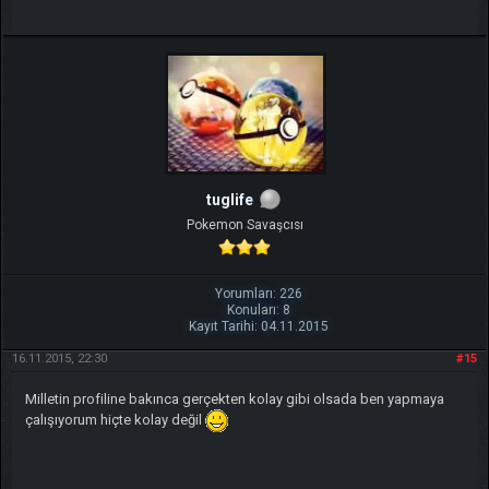
tuglife
Pokemon Savaşcısı
Yorumları: 226
Konuları: 8
Kayıt Tarihi: 04.11.2015
16.11.2015, 22:30
#15
Milletin profiline bakınca gerçekten kolay gibi olsada ben yapmaya
çalışıyorum hiçte kolay değil