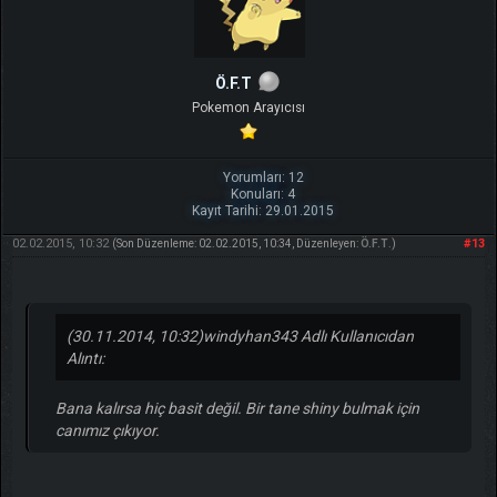
Ö.F.T
Pokemon Arayıcısı
Yorumları: 12
Konuları: 4
Kayıt Tarihi: 29.01.2015
02.02.2015, 10:32
#13
(Son Düzenleme: 02.02.2015, 10:34, Düzenleyen:
Ö.F.T
.)
(30.11.2014, 10:32)
windyhan343 Adlı Kullanıcıdan
Alıntı:
Bana kalırsa hiç basit değil. Bir tane shiny bulmak için
canımız çıkıyor.