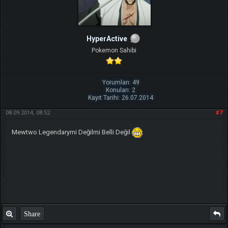
HyperActive
Pokemon Sahibi
Yorumları: 49
Konuları: 2
Kayıt Tarihi: 26.07.2014
08.09.2014, 08:52
#7
Mewtwo Legendarymi Değilmi Belli Değil
Share