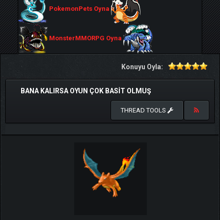
PokemonPets Oyna
MonsterMMORPG Oyna
Konuyu Oyla:
BANA KALIRSA OYUN ÇOK BASİT OLMUŞ
THREAD TOOLS