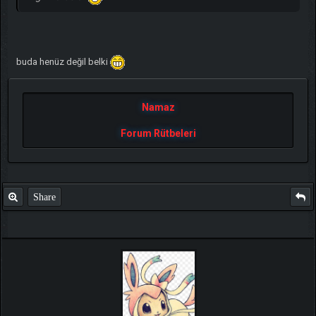
buda henüz değil belki
Namaz
Forum Rütbeleri
Share