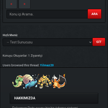
ARA
Hızlı Menü:
Konuyu Okuyanlar: 1 Ziyaretçi
Users browsed this thread:
Yilmaz20
HAKKIMIZDA