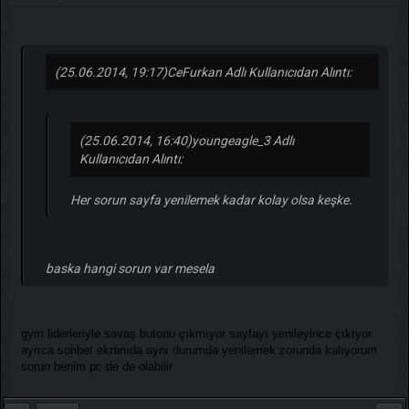
(25.06.2014, 19:17)
CeFurkan Adlı Kullanıcıdan Alıntı:
(25.06.2014, 16:40)
youngeagle_3 Adlı
Kullanıcıdan Alıntı:
Her sorun sayfa yenilemek kadar kolay olsa keşke.
baska hangi sorun var mesela
gym liderleriyle savaş butonu çıkmıyor sayfayı yenileyince çıkıyor
ayrıca sohbet ekranıda aynı durumda yenilemek zorunda kalıyorum
sorun benim pc de de olabilir