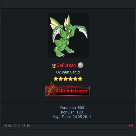
CeFurkan
Oyunun Sahibi
Yorumları: 803
Konuları: 133
Kayıt Tarihi: 04.05.2011
25.06.2014, 23:43
#9