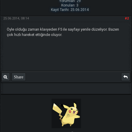
Yorumları: 29
Konuları: 3
Kayıt Tarihi: 25.06.2014
25.06.2014, 08:14
#2
Öyle olduğu zaman klavyeden F5 ile sayfayı yenile düzeliyor. Bazen
çok hızlı hareket ettiğinde oluyor.
Share