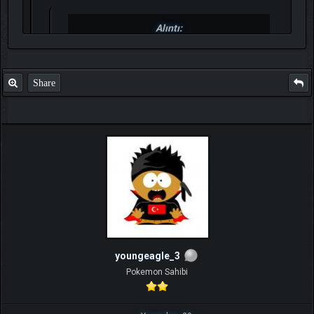
Alıntı:
Güzel Günler Mazide
Kaldııı
Share
youngeagle_3
Pokemon Sahibi