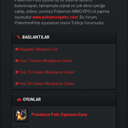
Pokemon Pets oyunu hiç bir ödeme sistemi
bulunmayan, tamamıyla orjinal ve çok derin içeriğe
sahip, online, ücretsiz Pokemon MMO RPG rol yapma
oyunudur
www.pokemonpets.com
. Bu forum,
PokemonPets oyununun resmi Türkçe forumudur
BAĞLANTILAR
Bugünkü Mesajları Gör
Son 7 Günün Mesajlarını Göster
Son 15 Günün Mesajlarını Göster
Son 30 Günün Mesajlarını Göster
OYUNLAR
Pokemon Pets Oyununu Oyna