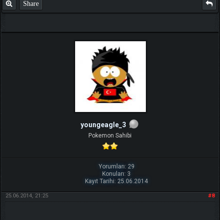
Share
youngeagle_3
Pokemon Sahibi
Yorumları: 29
Konuları: 3
Kayıt Tarihi: 25.06.2014
25.06.2014, 21:25
#8