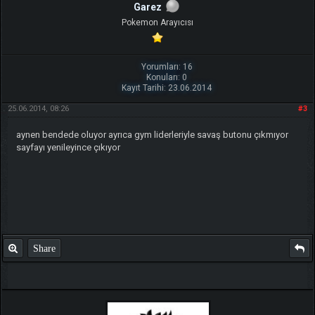
Garez
Pokemon Arayıcısı
Yorumları: 16
Konuları: 0
Kayıt Tarihi: 23.06.2014
25.06.2014, 08:26
#3
aynen bendede oluyor ayrıca gym liderleriyle savaş butonu çıkmıyor
sayfayı yenileyince çıkıyor
Share