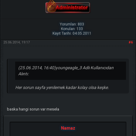
Yorumları: 803
Konuları: 133
Kayıt Tarihi: 04.05.2011
25.06.2014, 19:17
#6
(25.06.2014, 16:40)
youngeagle_3 Adlı Kullanıcıdan
Alıntı:
Her sorun sayfa yenilemek kadar kolay olsa keşke.
baska hangi sorun var mesela
Namaz