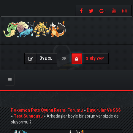
ÜYE OL
GIRIŞ YAP
OR
Gezinmeyi
Değiştir
Pokemon Pets Oyunu Resmi Forumu
»
Duyurular Ve SSS
»
Test Sunucusu
»
Arkadaşlar böyle bir sorun var sizde de
oluyormu ?