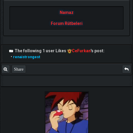
Namaz
Forum Rütbeleri
The following 1 user Likes
CeFurkan
's post:
•
renaistrongest
Share