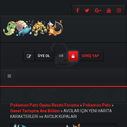
ÜYE OL
GIRIŞ YAP
OR
Gezinmeyi
Değiştir
Pokemon Pets Oyunu Resmi Forumu
»
Pokemon Pets
»
Genel Tartışma Ana Bölüm
»
AVCILAR İÇİN YENİ HARİTA
KARAKTERLERİ ve AVCILIK KUPALARI