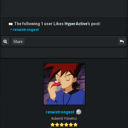
The following 1 user Likes
HyperActive
's post:
•
renaistrongest
Share
renaistrongest
Kıdemli Yönetici