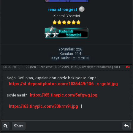
renaistrongest
Kıdemli Yönetici
Yorumları: 226
Konuları: 114
Kayıt Tarihi: 12.12.2018
05.02.2019, 11:29
#3
(Son Düzenleme: 13.02.2019, 14:30, Düzenleyen:
renaistrongest
.)
Sağol Cefurkan, kupaları dört gözle bekliyoruz. Kupa :
https://st.depositphotos.com/1035449/136...s-gold.jpg
https://i65.tinypic.com/5ufgwg.jpg
şöyle nasıl?
https://i63.tinypic.com/33krm9i.jpg
[
Share