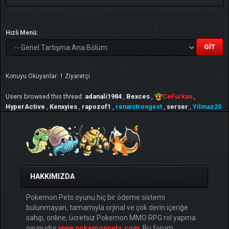
Hızlı Menü:
Konuyu Okuyanlar: 1 Ziyaretçi
Users browsed this thread:
adanali1984
,
Bexces
,
CeFurkan
,
HyperActive
,
Kenxyies
,
rapozof1
,
renaistrongest
,
serser
,
Yilmaz20
HAKKIMIZDA
Pokemon Pets oyunu hiç bir ödeme sistemi
bulunmayan, tamamıyla orjinal ve çok derin içeriğe
sahip, online, ücretsiz Pokemon MMO RPG rol yapma
oyunudur
www.pokemonpets.com
. Bu forum,