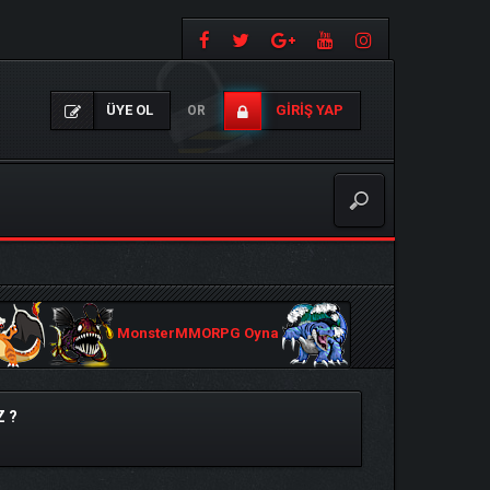
ÜYE OL
GIRIŞ YAP
OR
MonsterMMORPG Oyna
 ?