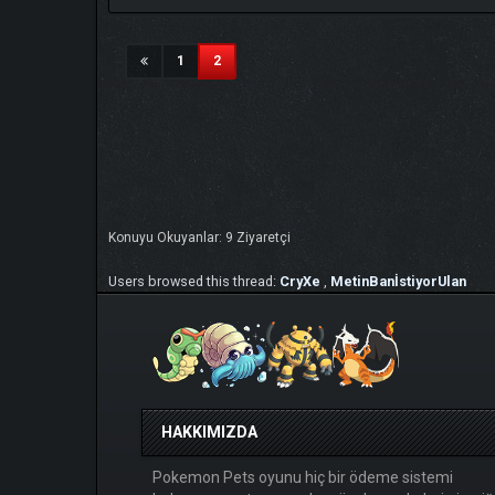
(current)
1
2
Konuyu Okuyanlar: 9 Ziyaretçi
Users browsed this thread:
CryXe
,
MetinBanİstiyorUlan
HAKKIMIZDA
Pokemon Pets oyunu hiç bir ödeme sistemi