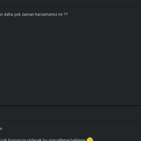
rkan daha çok zaman harcamamız mı ??
üm
er çok hoşunuza gidecek bu güncelleme bekleyin