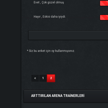
Evet , Çok güzel olmuş
Hayır , Eskisi daha iyiydi.
* Siz bu anket için oy kullanmışsınız.
Derecelendirme: 5/5 - 1 oy
1
2
3
4
5
(current)
1
2
ARTTIRILAN ARENA TRAİNERLERİ