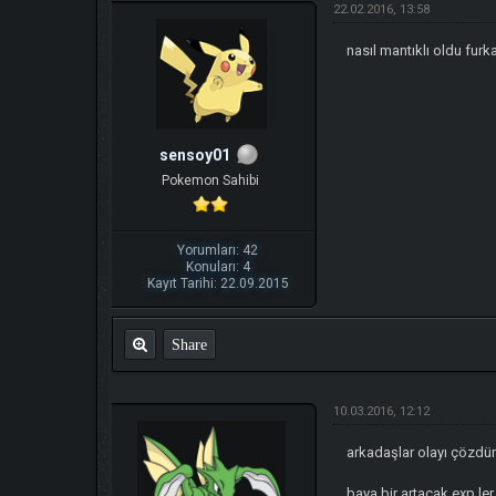
22.02.2016, 13:58
nasıl mantıklı oldu fu
sensoy01
Pokemon Sahibi
Yorumları: 42
Konuları: 4
Kayıt Tarihi: 22.09.2015
Share
10.03.2016, 12:12
arkadaşlar olayı çözd
baya bir artacak exp l