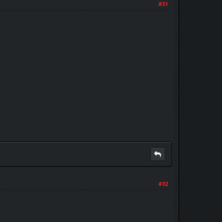
#31
#32