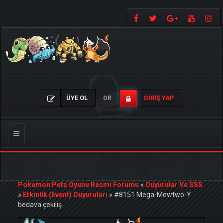
ÜYE OL
GIRIŞ YAP
OR
Gezinmeyi
Değiştir
Pokemon Pets Oyunu Resmi Forumu
»
Duyurular Ve SSS
»
Etkinlik (Event) Duyuruları
»
#8151 Mega-Mewtwo-Y
bedava çekiliş