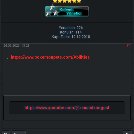
Yorumları: 226
Konuları: 114
Kayıt Tarihi: 12.12.2018
24.05.2026, 13:21
#1
https://www.pokemonpets.com/Abilities
.
https://www.youtube.com/@renaistrongest