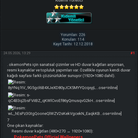
Kıdemli Yönetici
Yorumları: 226
Konuları: 114
Kayıt Tarihi: 12.12.2018
24.05.2026, 13:29
#1
. okemonPets için sanatsal çizimler ve HD duvar kağıtları arıyorsan,
resmi kaynaklar ve topluluk yapımları var. Özellikle oyunun kendi duvar
kağıdı sayfası farklı çözünürlükler sunuyor (1920×1080 dahil).
7
Öne çıkan kaynaklar:
Resmi duvar kağıtları (480×270 → 1920×1080):
PokemonPets Official Wallpapers