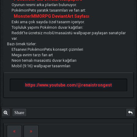
Oyunun resmi arka planları bulunuyor.
PokémonPets yaratık tasarımları ve fan art:
MonsterMMORPG DeviantArt Sayfası
Eski ama çok sayıda özel tasarım içeriyor.
Topluluk yapımı Pokémon duvar kağıtları:
Reddit’te ücretsiz mobil/masaüstü wallpaper paylaşan sanatçılar
var.
Bazı örnek türler:
Efsanevi PokémonPets konsept çizimleri
Mega evrim tarzı fan art
Neon temalı masaüstü duvar kağıtları
Mobil (9:16) wallpaper tasarımları
https://www.youtube.com/@renaistrongest
Share