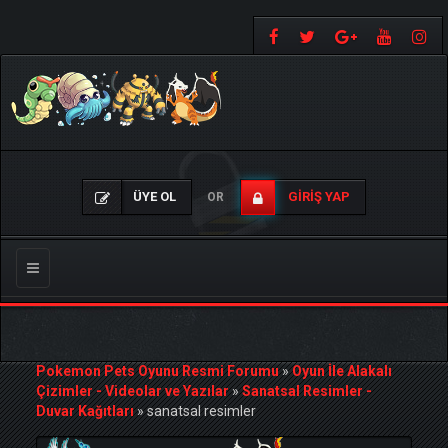
ÜYE OL
GIRIŞ YAP
OR
Gezinmeyi
Değiştir
Pokemon Pets Oyunu Resmi Forumu
»
Oyun İle Alakalı
Çizimler - Videolar ve Yazılar
»
Sanatsal Resimler -
Duvar Kağıtları
»
sanatsal resimler