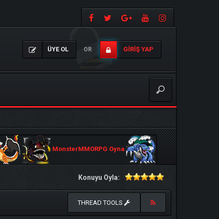
ÜYE OL
GIRIŞ YAP
OR
MonsterMMORPG Oyna
Konuyu Oyla:
THREAD TOOLS