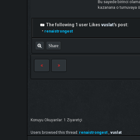
Bu sayede birinci olama
kazanana o turnuvaya öze
The following 1 user Likes
vuslat
's post:
•
renaistrongest
Share
Konuyu Okuyanlar: 1 Ziyaretçi
Users browsed this thread:
renaistrongest
,
vuslat