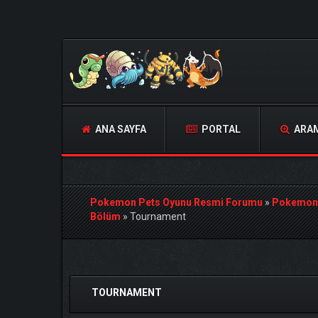
ANA SAYFA
PORTAL
ARA
Pokemon Pets Oyunu Resmi Forumu
»
Pokemon
Bölüm
»
Tournament
Derecelendirme: 5/5 - 1 oy
1
2
3
4
5
TOURNAMENT