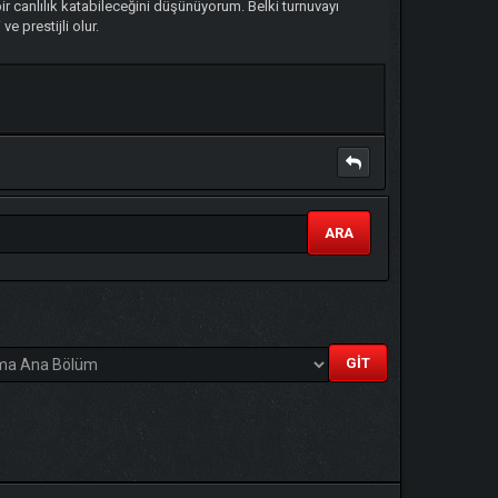
ir canlılık katabileceğini düşünüyorum. Belki turnuvayı
e prestijli olur.
ARA