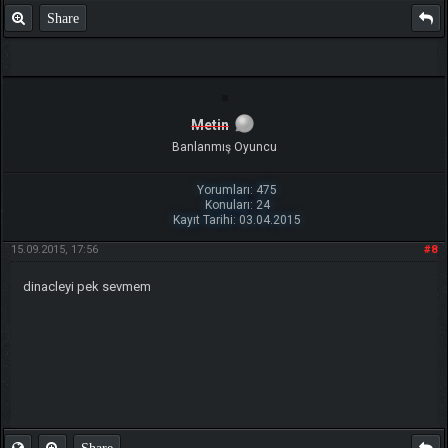
Share
Metin
Banlanmış Oyuncu
Yorumları: 475
Konuları: 24
Kayıt Tarihi: 03.04.2015
15.09.2015, 17:56
#8
dinacleyi pek sevmem