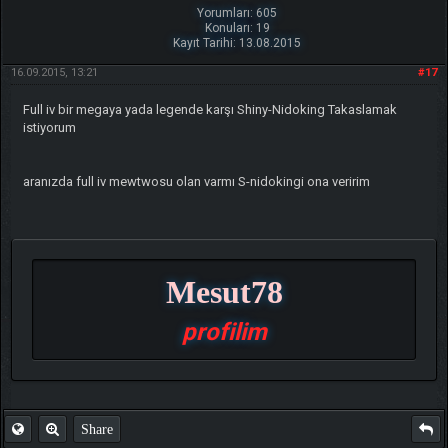
Yorumları: 605
Konuları: 19
Kayıt Tarihi: 13.08.2015
16.09.2015, 13:21
#17
Full iv bir megaya yada legende karşı Shiny-Nidoking Takaslamak
istiyorum
aranızda full iv mewtwosu olan varmı S-nidokingi ona veririm
Mesut78
profilim
Share