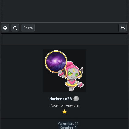
Share
darkrose38
Pokemon Arayıcısı
Yorumları: 11
Konuları: 0