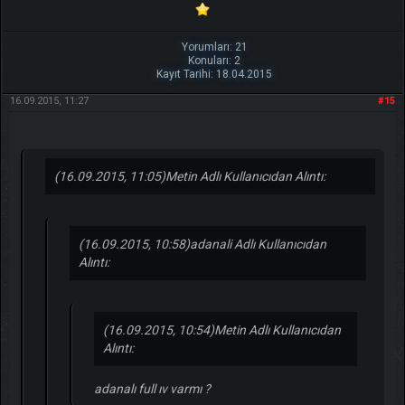
Yorumları: 21
Konuları: 2
Kayıt Tarihi: 18.04.2015
16.09.2015, 11:27
#15
(16.09.2015, 11:05)
Metin Adlı Kullanıcıdan Alıntı:
(16.09.2015, 10:58)
adanali Adlı Kullanıcıdan
Alıntı:
(16.09.2015, 10:54)
Metin Adlı Kullanıcıdan
Alıntı:
adanalı full ıv varmı ?