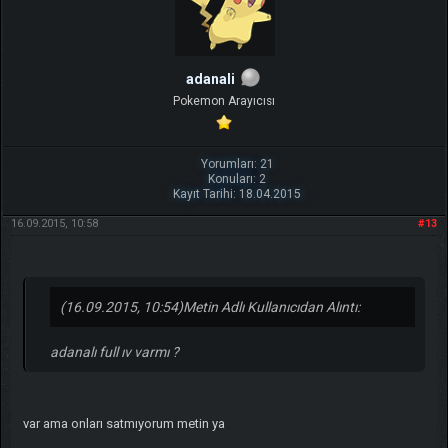
adanali
Pokemon Arayıcısı
Yorumları: 21
Konuları: 2
Kayıt Tarihi: 18.04.2015
16.09.2015, 10:58
#13
(16.09.2015, 10:54)
Metin Adlı Kullanıcıdan Alıntı:
adanalı full ıv varmı ?
var ama onları satmıyorum metin ya