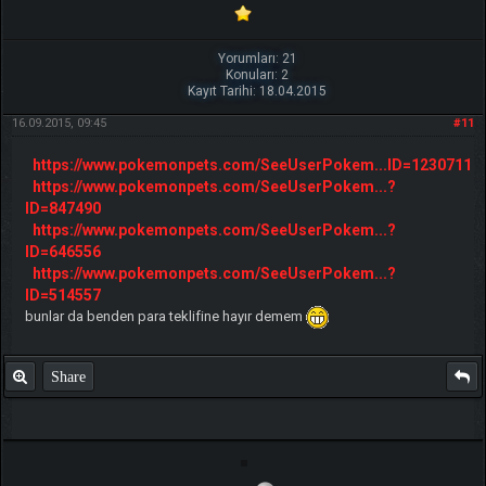
Yorumları: 21
Konuları: 2
Kayıt Tarihi: 18.04.2015
16.09.2015, 09:45
#11
https://www.pokemonpets.com/SeeUserPokem...ID=1230711
https://www.pokemonpets.com/SeeUserPokem...?
ID=847490
https://www.pokemonpets.com/SeeUserPokem...?
ID=646556
https://www.pokemonpets.com/SeeUserPokem...?
ID=514557
bunlar da benden para teklifine hayır demem
Share