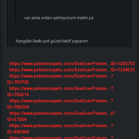
var ama onları satmıyorum metin ya
hangileri belki çok güzel teklif yaparım
https://www.pokemonpets.com/SeeUserPokem...ID=1250753
https://www.pokemonpets.com/SeeUserPokem...ID=1244533
https://www.pokemonpets.com/SeeUserPokem...?
ID=759735
https://www.pokemonpets.com/SeeUserPokem...?
ID=756516
https://www.pokemonpets.com/SeeUserPokem...?
ID=783364
https://www.pokemonpets.com/SeeUserPokem...x?
ID=57304
https://www.pokemonpets.com/SeeUserPokem...?
ID=845060
https://www.pokemonpets.com/SeeUserPokem...?