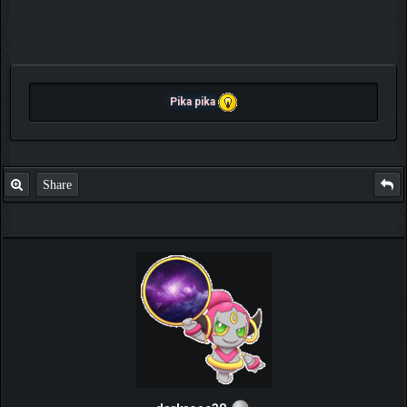
Pika pika
Share