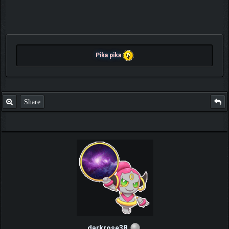
Pika pika
Share
darkrose38