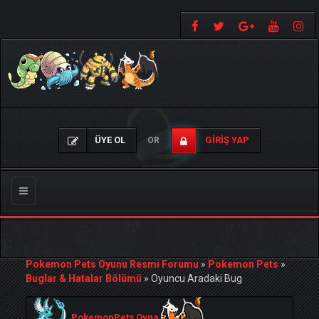
ÜYE OL
GIRIŞ YAP
OR
Gezinmeyi
Değiştir
Pokemon Pets Oyunu Resmi Forumu
»
Pokemon Pets
»
Buglar & Hatalar Bölümü
»
Oyuncu Aradaki Bug
PokemonPets Oyna