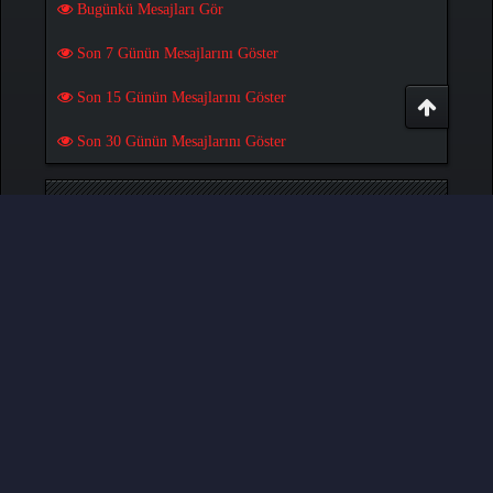
Bugünkü Mesajları Gör
Son 7 Günün Mesajlarını Göster
Son 15 Günün Mesajlarını Göster
Son 30 Günün Mesajlarını Göster
OYUNLAR
Pokemon Pets Oyununu Oyna
Play Monster MMORPG Game
Türkçe Çeviri:
MCTR
, Yazılım:
MyBB
, © 2002-2026
MyBB Group
.
- Created by:
NetPen
.