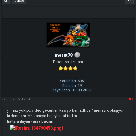
TIKLA
Benim ve diğer eğitmenlerin taktikleri için
mesut78
Pokemon Uzmanı
Yorumları: 605
Konuları: 19
Kayıt Tarihi: 13.08.2015
21.11.2015, 12:13
#3
yılmaz yok pc video çekerken kasıyo ben 2dkda 1arenayı dolaşıyom
hızlanması için kasaya bişeyler taktırdım
hatta anlayan varsa baksın