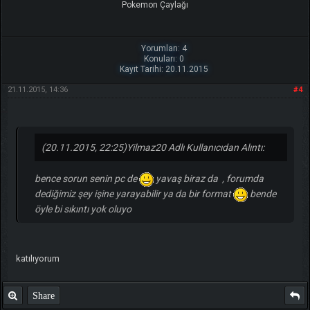
Pokemon Çaylağı
Yorumları: 4
Konuları: 0
Kayıt Tarihi: 20.11.2015
21.11.2015, 14:36
#4
(20.11.2015, 22:25)
Yilmaz20 Adlı Kullanıcıdan Alıntı:
bence sorun senin pc de
yavaş biraz da , forumda
dediğimiz şey işine yarayabilir ya da bir format
bende
öyle bi sıkıntı yok oluyo
katılıyorum
Share